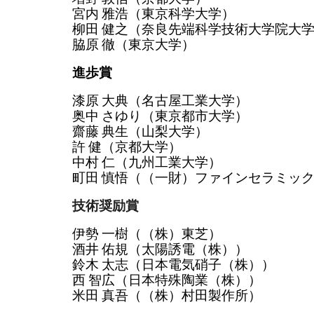
宮内 雅浩（東京科学大学）
柳田 健之（奈良先端科学技術大学院大
脇原 徹（東京大学）
進歩賞
漆原 大典（名古屋工業大学）
奥中 さゆり（東京都市大学）
齋藤 典生（山梨大学）
許 健（京都大学）
中村 仁（九州工業大学）
町田 慎悟（（一財）ファインセラミッ
技術奨励賞
伊勢 一樹（（株）東芝）
酒井 佑規（太陽誘電（株））
鈴木 太志（日本電気硝子（株））
西 智広（日本特殊陶業（株））
米田 真吾（（株）村田製作所）