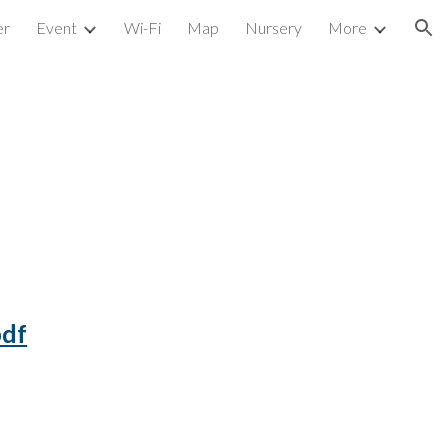
er
Event
Wi-Fi
Map
Nursery
More
ion
df